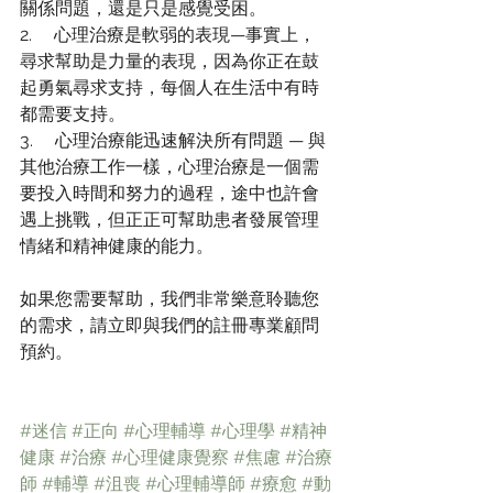
關係問題，還是只是感覺受困。
2.     心理治療是軟弱的表現—事實上，
尋求幫助是力量的表現，因為你正在鼓
起勇氣尋求支持，每個人在生活中有時
都需要支持。
3.     心理治療能迅速解決所有問題 — 與
其他治療工作一樣，心理治療是一個需
要投入時間和努力的過程，途中也許會
遇上挑戰，但正正可幫助患者發展管理
情緒和精神健康的能力。
如果您需要幫助，我們非常樂意聆聽您
的需求，請立即與我們的註冊專業顧問
預約。
#迷信
#正向
#心理輔導
#心理學
#精神
健康
#治療
#心理健康覺察
#焦慮
#治療
師
#輔導
#沮喪
#心理輔導師
#療愈
#動