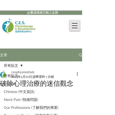
905-771-8882
聯絡我們:
點擊這裡進行網上查詢
文章
所有貼文
cesphysiorehab
所有貼文
2023年4月20日
讀畢需時 1 分鐘
破除心理治療的迷信觀念
English
Chinese (中文資訊)
Neck Pain (頸痛問題)
Our Professions (了解我們的專業)