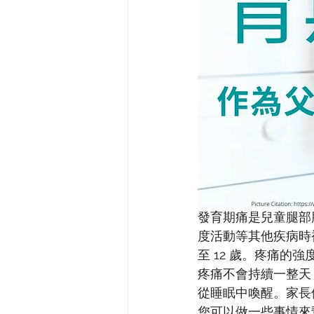
發育期痛是兒童腿部
度活動等其他疾病時被
至 12 歲。疼痛
疼痛不會持續一整天
從睡眠中喚醒。家長
您可以做一些事情來