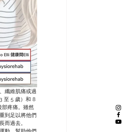
、纖維肌痛或過
5 歲）和 8 
後部疼痛。雖然
重到足以將他們
長而過去。
運動、幫助他們