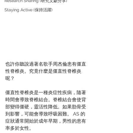
Research Sharing (研究文獻分享)
Staying Active (保持活躍)
也許你聽說過著名歌手周杰倫患有
僵直
性脊椎炎
。究竟什麼是
僵直性脊椎炎
呢
？
僵直性脊椎炎
是一種炎症性疾病，隨著
時間會導致脊椎結合。脊椎結合會使背
部變得僵硬，靈活性降低。如果肋骨受
到影響，可能會導致呼吸困難。 AS 的
症狀通常開始於成年早期，男性的患有
率多於女性。