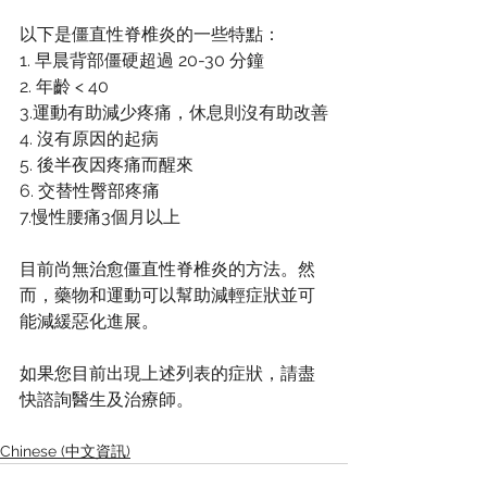
以下是
僵直性脊椎炎
的一些特點：
1. 早晨背部僵硬超過 20-30 分鐘
2. 年齡 < 40
3.運動有助減少疼痛，休息則沒有助改善
4. 沒有原因的起病
5. 後半夜因疼痛而醒來
6. 交替性臀部疼痛
7.慢性腰痛3個月以上
目前尚無治愈
僵直性脊椎炎
的方法。然
而，藥物和運動可以幫助減輕症狀並可
能減緩惡化進展。
如果您目前出現上述列表的症狀，請盡
快諮詢醫生及治療師。
Chinese (中文資訊)