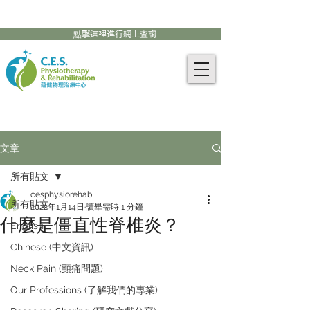
905-771-8882
聯絡我們:
點擊這裡進行網上查詢
文章
所有貼文
cesphysiorehab
所有貼文
2022年1月14日
讀畢需時 1 分鐘
什麼是僵直性脊椎炎？
English
Chinese (中文資訊)
Neck Pain (頸痛問題)
Our Professions (了解我們的專業)