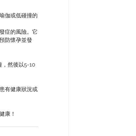
瑜伽或低碰撞的
發症的風險。它
預防懷孕並發
，然後以5-10
患有健康狀況或
健康！