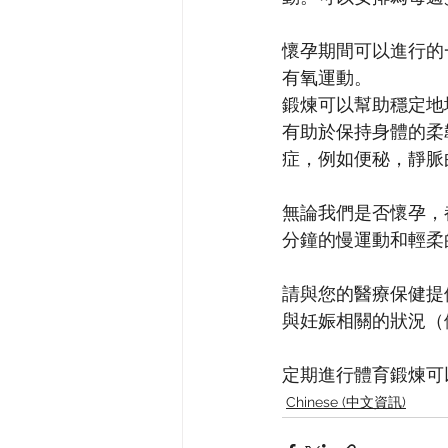
懷孕期間可以進行的
有氧運動。
鍛煉可以幫助穩定地
有助於保持身體的柔
症，例如便秘，靜脈
無論我們是否懷孕，都
分鐘的慢運動和輕柔
請與您的醫療保健提
與妊娠相關的狀況（
定期進行體育鍛煉可
Chinese (中文資訊)