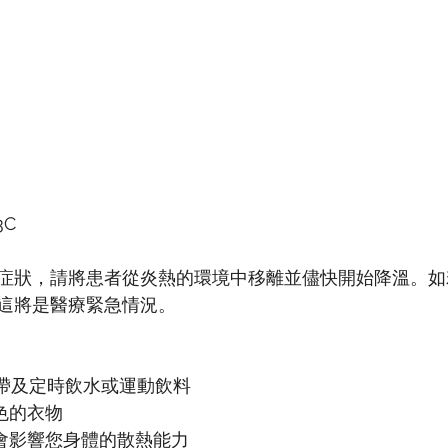
3C 
症狀，請將患者從炎熱的環境中移離並儘快開始降溫。如
這將是醫療緊急情況。
 攜帶及定時飲水或運動飲料
色的衣物
曬傷會影響您身體的散熱能力