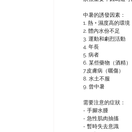
中暑的誘發因素：
1. 熱 + 濕度高的環
2. 體內水份不足
3. 運動和劇烈活動
4. 年長
5. 病者
6. 某些藥物（酒精）
7.皮膚病（曬傷）
8. 水土不服
9. 曾中暑
需要注意的症狀：
- 手腳水腫
- 急性肌肉抽搐
- 暫時失去意識