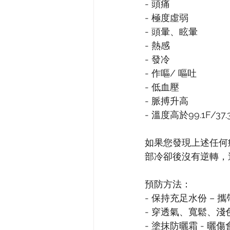
- 頭痛
- 極度虛弱
- 頭暈、眩暈
- 熱感
- 發冷
- 作嘔/ 嘔吐
- 低血壓
- 脈搏升高
- 溫度高於99.1F/37.
如果您發現上述任何
部冷卻後沒有逆轉，
預防方法：
- 保持充足水份 –
- 穿透氣、寬鬆、淺
- 塗抹防曬霜 - 