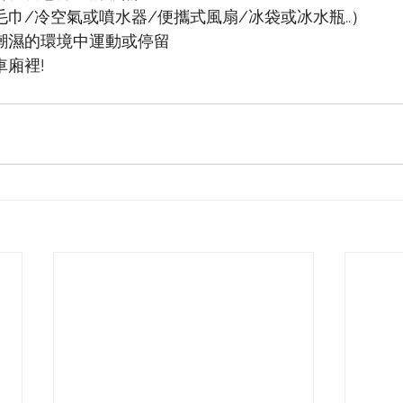
毛巾/冷空氣或噴水器/便攜式風扇/冰袋或冰水瓶..）
熱潮濕的環境中運動或停留
車廂裡!