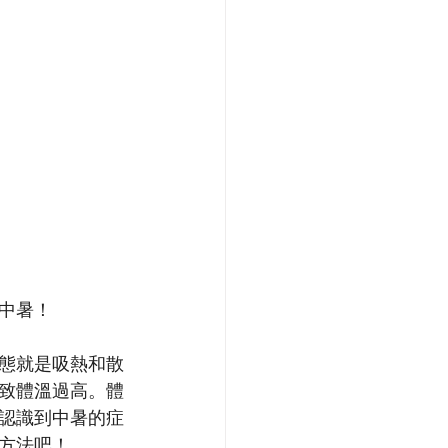
中暑！
態就是吸熱和散
致體溫過高。體
認識到中暑的症
方法吧！