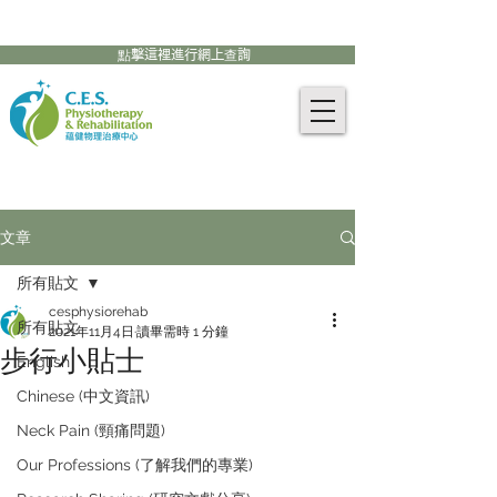
905-771-8882
聯絡我們:
點擊這裡進行網上查詢
文章
所有貼文
cesphysiorehab
所有貼文
2021年11月4日
讀畢需時 1 分鐘
步行小貼士
English
Chinese (中文資訊)
Neck Pain (頸痛問題)
Our Professions (了解我們的專業)