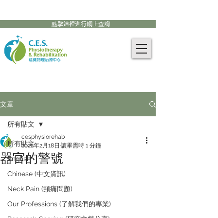
905-771-8882
聯絡我們:
點擊這裡進行網上查詢
文章
所有貼文
cesphysiorehab
所有貼文
2022年2月18日
讀畢需時 1 分鐘
器官的警號
English
Chinese (中文資訊)
Neck Pain (頸痛問題)
Our Professions (了解我們的專業)