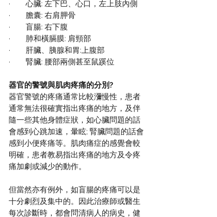
·        心臟: 左下巴、心口，左上肢內側
·        膽囊: 右肩胛骨
·        
盲
腸: 右下腹
·        肺和橫膈膜: 肩頸部
·        肝臟、胰腺和胃:上腹部
·        腎臟: 腰部兩側甚至鼠蹊位
器官的警號與肌肉疼痛的分別?
器官警號的疼痛通常比較瀰慢性，患者
通常無法很確實指出疼痛的地方，及伴
隨一些其他身體症狀，如心臟問題的話
會感到心跳加速，暈眩; 腎臟問題的話會
感到小便疼痛等。肌肉痛症的感覺會較
明確，患者教易指出疼痛的地方及令疼
痛加劇或減少的動作。
但當然亦有例外，如
盲
腸的疼痛可以是
十分劇烈及集中的。因此治療師或醫生
每次診斷時，都會問清病人的病史，健