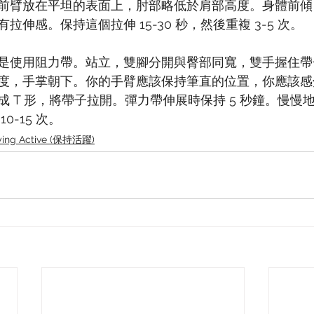
前臂放在平坦的表面上，肘部略低於肩部高度。身體前傾
伸感。保持這個拉伸 15-30 秒，然後重複 3-5 次。
是使用阻力帶。站立，雙腳分開與臀部同寬，雙手握住帶
度，手掌朝下。你的手臂應該保持筆直的位置，你應該感
 T 形，將帶子拉開。彈力帶伸展時保持 5 秒鐘。慢慢
0-15 次。
ying Active (保持活躍)