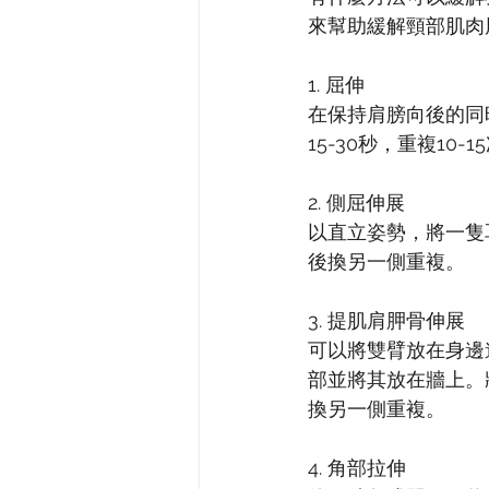
來幫助緩解頸部肌肉
1. 屈伸
在保持肩膀向後的同
15-30秒，重複10-1
2. 側屈伸展
以直立姿勢，將一隻耳
後換另一側重複。
3. 提肌肩胛骨伸展
可以將雙臂放在身邊
部並將其放在牆上。將
換另一側重複。
4. 角部拉伸