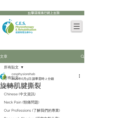
905-771-8882
聯絡我們:
點擊這裡進行網上查詢
文章
所有貼文
cesphysiorehab
所有貼文
2022年6月9日
讀畢需時 2 分鐘
旋轉肌腱撕裂
English
Chinese (中文資訊)
Neck Pain (頸痛問題)
Our Professions (了解我們的專業)