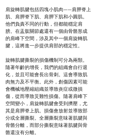
肩旋轉肌腱包括四塊小肌肉——肩胛脊上
肌、肩胛脊下肌、肩胛下肌和小圓肌。
他們負責不同的行動，但都能穩定肩
膀。在盂肱關節處還有一個由骨骼形成
的肩峰下空間，涉及其中一個肩旋轉肌
腱，這將進一步提供肩部的穩定性。
旋轉肌腱撕裂的損傷機制可分為兩類。
隨著年齡的增長，我們的組織會自行退
化，並且可能會長出骨刺。這會導致肌
肉無力及不平衡。此外，創傷因素可能
會機械地壓縮組織並導致炎症或微損
傷，從而導致災難性損傷。隨著肩峰下
空間變小，肩旋轉肌腱會受到擠壓，尤
其是肩胛脊上肌。損傷會放射並導致部
分或全層撕裂。全層撕裂意味著肌腱與
骨骼分離，而部分撕裂意味著肌腱與骨
骼還沒有分離。