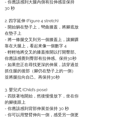
- 你應該感到大腿內側有拉伸感並保持 
30 秒
2. 四字延伸 (Figure 4 stretch)
- 開始躺在墊子上，彎曲膝蓋，將腳底放
在墊子上
- 將一條腿交叉到另一個膝蓋上，讓腳踝
靠在大腿上，看起來像一個數字 4
- 輕輕地將交叉的膝蓋推開以打開臀部。
你應該感覺到臀部有拉伸感。保持30秒
- 如果您正在尋找更深的伸展，請穿過並
抓住腿的後部（腳仍在墊子上的一側）
並將腿拉向自己。再保持30秒
3. 嬰兒式 (Child’s pose)
- 四肢著地開始，然後慢慢放下，坐在你
的腳後跟上
- 你應該感到背部伸展並保持 30 秒
- 你可以用雙臂伸向一側，感受另一側更