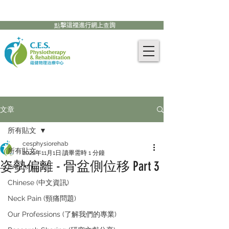
905-771-8882
聯絡我們:
點擊這裡進行網上查詢
文章
所有貼文
cesphysiorehab
所有貼文
2022年11月1日
讀畢需時 1 分鐘
姿勢偏離 - 骨盆側位移 Part 3
English
Chinese (中文資訊)
Neck Pain (頸痛問題)
Our Professions (了解我們的專業)