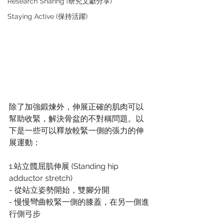
Research Sharing (研究文獻分享)
Staying Active (保持活躍)
除了加強鍛煉外，伸展正確的肌肉可以
幫助收緊，解決骨盆的不對稱問題。以
下是一些可以釋放較緊一側的張力的伸
展運動：
1.站立髖屈肌伸展 (Standing hip 
adductor stretch)
- 從站立姿勢開始，雙腳分開
- 慢慢彎曲較緊一側的膝蓋，在另一側進
行側弓步