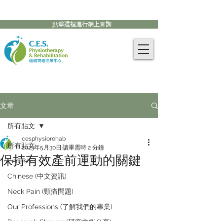
905-771-8882
聯絡我們:
點擊這裡進行網上查詢
文章
所有貼文
cesphysiorehab
所有貼文
2023年5月30日
讀畢需時 2 分鐘
保持有效產前運動的關鍵
English
Chinese (中文資訊)
Neck Pain (頸痛問題)
Our Professions (了解我們的專業)