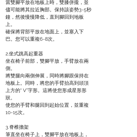
當雙腳平放在地板上時，雙膝併攏，並
儘可能將其拉近胸部。保持該姿勢3-5秒
鐘，然後慢慢降低，直到腳回到地板
上。
確保將背部平放在地面上，並塞入下
巴。您可以重複6-8次。
2.坐式跳高起重器
坐在椅子前部，雙腳平放，手臂放在兩
側。
將雙腿向兩側伸展，同時將腳跟保持在
地板上。同時，將您的手臂抬高到頭頂
上方的“ V”字形。這將使您形成星形形
狀。
使您的手臂和腿回到起始位置，並重複
10-15次。
3.脊椎擔架
筆直坐在椅子上，雙腳平放在地板上，