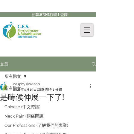
905-771-8882
聯絡我們:
點擊這裡進行網上查詢
文章
所有貼文
cesphysiorehab
所有貼文
2021年4月19日
讀畢需時 1 分鐘
是時候伸展一下了!
English
Chinese (中文資訊)
Neck Pain (頸痛問題)
Our Professions (了解我們的專業)