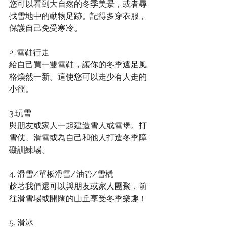
您可以看到大自然的冬季美景，或者尋
找雪地中的動物足跡。記得多穿衣服，
保護自己免受寒冷。
2. 雪鞋行走
給自己買一雙雪鞋，讓你的冬季遠足風
格煥然一新。這使您可以走少有人走的
小徑。
3.玩雪
與朋友或家人一起建造雪人或雪堡。打
雪仗、滑雪或為自己和他人打造冬季障
礙訓練場。
4. 滑雪/單板滑雪/油管/雪橇
趁著我們還可以與朋友或家人團聚，前
往滑雪場或開闊的山丘享受冬季樂趣！
5. 滑冰