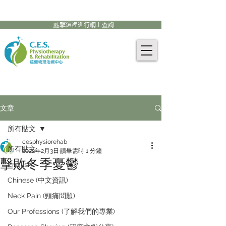
905-771-8882
聯絡我們:
點擊這裡進行網上查詢
文章
所有貼文
cesphysiorehab
所有貼文
2022年2月3日
讀畢需時 1 分鐘
擊敗冬季憂鬱
English
Chinese (中文資訊)
Neck Pain (頸痛問題)
Our Professions (了解我們的專業)