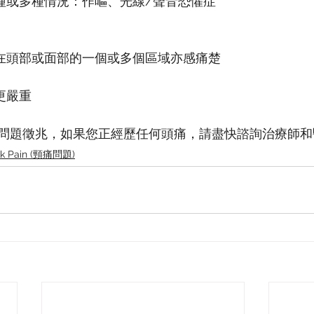
一種或多種情況：作嘔、光線/聲音恐懼症
但在頭部或面部的一個或多個區域亦感痛楚
更嚴重
問題徵兆，如果您正經歷任何頭痛，請盡快諮詢治療師和
k Pain (頸痛問題)