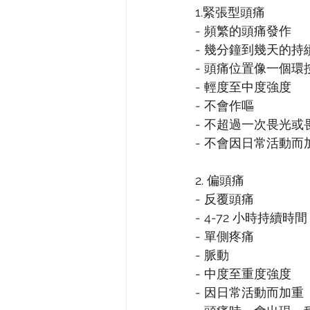
1.緊張型頭痛
- 頻繁的頭痛發作
- 幾分鐘到幾天的持
- 頭痛位置像一個環
- 輕度至中度強度
- 不會作嘔
- 不超過一次畏光或
- 不會因日常活動而
2. 偏頭痛
- 反覆頭痛
- 4-72 小時持續時間
- 單側疼痛
- 脈動
- 中度至重度強度
- 因日常活動而加重