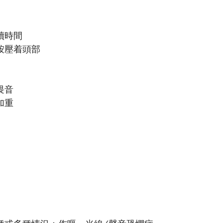
續時間
按壓着頭部
畏音
加重