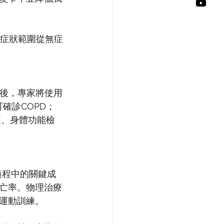
，症狀範圍從無症
然後，專家將使用
確診COPD；
檢查、身體功能檢
過程中的關鍵成
亡率。物理治療
運動訓練。