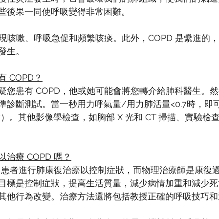
些後果一同使呼吸變得非常困難。
出現咳嗽、呼吸急促和頻繁咳痰。此外，COPD 是纍進的
發生。
 COPD？
疑您患有 COPD，他或她可能會將您轉介給肺科醫生。
診斷測試。當一秒用力呼氣量/用力肺活量<0.7時，即可
< 0.7）。其他影像學檢查，如胸部 X 光和 CT 掃描、實驗
治療 COPD 嗎？
PD 患者進行肺康復治療以控制症狀，而物理治療師是康復
目標是控制症狀，提高生活質量，減少病情加重和減少死
其他行為改變。治療方法還將包括教授正確的呼吸技巧和