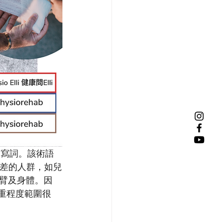
首字母縮寫詞。該術語
較差的人群，如兒
臂及身體。因
嚴重程度範圍很