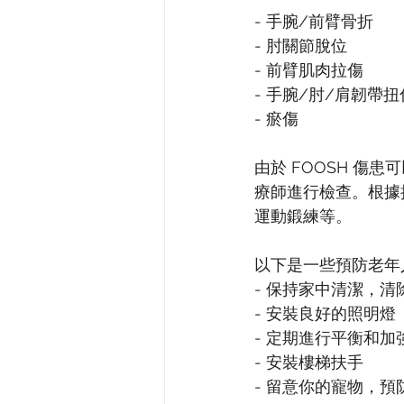
- 手腕/前臂骨折
- 肘關節脫位
- 前臂肌肉拉傷
- 手腕/肘/肩韌帶扭
- 瘀傷
由於 FOOSH 傷
療師進行檢查。根據
運動鍛練等。
以下是一些預防老年
- 保持家中清潔，清
- 安裝良好的照明燈
- 定期進行平衡和加
- 安裝樓梯扶手
- 留意你的寵物，預