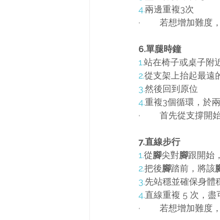
4.
兩邊重複3次
·        若想增
6.單腿時鐘
1.
站在椅子或桌子附
2.
從支架上抬起最遠
3.
然後回到原位
4.
重複3個循環，於
·        首先
7.直線步行
1.
從
腳
尖對
腳
跟開始
2.
把後
腳
踏前，將該
3.
先站穩並確保身體
4.
直線重複 5 次，
·        若想增