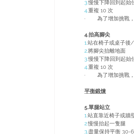
3.
慢慢下降回到起始
4.
重複 10 次
·        為了
4.抬高腳尖
1.
站在椅子或桌子後
2.
將腳尖抬離地面
3.
慢慢下降回到起始
4.
重複 10 次
·        為了
平衡鍛煉
5.單腿站立
1.
站直靠近椅子或牆
2.
慢慢抬起一隻腿
3.
盡量保持平衡 30