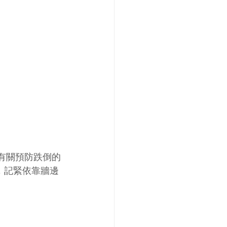
心講到有關預防跌倒的
，記緊依靠牆邊