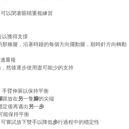
加難度，可以閉著眼睛重複練習
近以獲得支撐
的那條腿，沿著時鐘的每個方向擺動腿，順時針方向轉動
兩邊重複
從支撐開始，然後逐步使用盡可能少的支持
，手臂伸展以保持平衡
腳
跟放在
另
一隻
腳
的尖端
穩定後再邁出
另
一
步
盡可能保持平衡
加難度，可嘗試放下雙手以降低
步
行過程中的穩定性