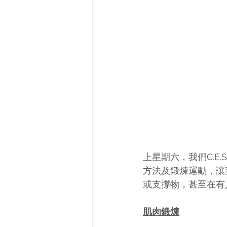
上星期六，我們C.E.S
方法及鍛煉運動，讓
或支撐物，甚至在有
肌肉鍛煉