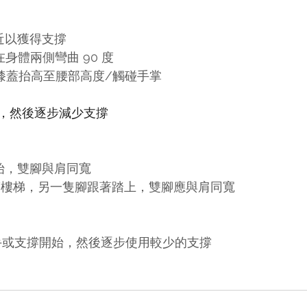
近以獲得支撐
身體兩側彎曲 90 度
膝蓋抬高至腰部高度/觸碰手掌
，然後逐步減少支撐
始，雙腳與肩同寬
/樓梯，另一隻腳跟著踏上，雙腳應與肩同寬
從捉緊扶手或支撐開始，然後逐步使用較少的支撐