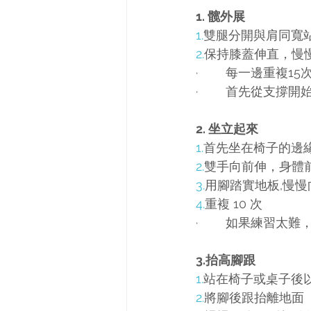
1. 髋外展
1.
雙腿分開與肩同寬
2.
保持膝蓋伸直，慢
·        每一邊重複15
·        首先從
2. 坐立起來
1.
首先坐在椅子的邊
2.
雙手向前伸，身體
3.
用腳踏實地板,慢
4.
重複 10 次
·        如果
3.抬高腳跟
1.
站在椅子或桌子後
2.
將腳後跟抬離地面