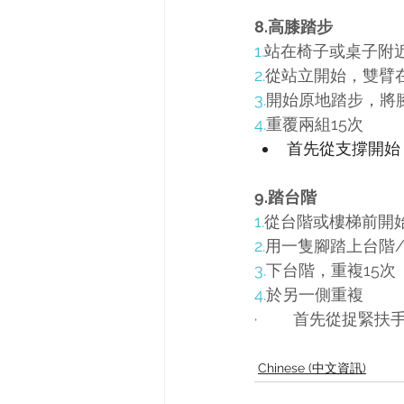
8.高膝踏步
1.
站在椅子或桌子附
2.
從站立開始，雙臂在
3.
開始原地踏步，將
4.
重覆兩組15次
首先從支撐開始
9.踏台階
1.
從台階或樓梯前開
2.
用一隻腳踏上台階
3.
下台階，重複15次
4.
於另一側重複
·        首先
Chinese (中文資訊)