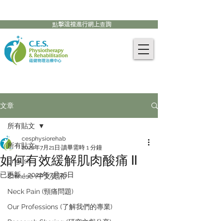
905-771-8882
聯絡我們:
點擊這裡進行網上查詢
文章
所有貼文
cesphysiorehab
所有貼文
2022年7月21日
讀畢需時 1 分鐘
如何有效緩解肌肉酸痛 II
English
已更新：
2022年7月26日
Chinese (中文資訊)
Neck Pain (頸痛問題)
Our Professions (了解我們的專業)