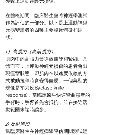
導致上運動神經元損傷。
在體檢期間，臨床醫生會將神經學測試
作為評估的一部分。以下是上運動神經
元病變患者的四種主要臨床體徵和症
狀。
1）高張力（高肌張力）
肌肉中的高張力會導致僵硬和緊繃。具
體而言，上運動神經元損傷的患者會出
現痙攣狀態，即肌肉在以速度依賴的方
式被動拉伸時會變得僵硬。一個典型的
現像是扣刀反應(clasp knife 
response)，當臨床醫生快速彎曲患者的
手臂時，手臂首先會抵抗，並在接近活
動範圍末端時讓步。
2) 反射增加
當臨床醫生在神經病學評估期間測試經