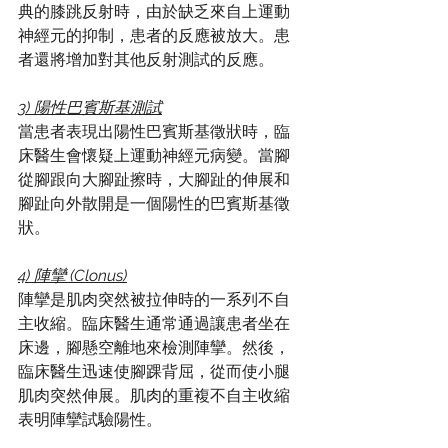
典的膝跳反射時，由於缺乏來自上運動
神經元的抑制，患者的反應被放大。患
者還將增加對其他反射測試的反應。
3) 陽性巴賓斯基測試
當患者表現出陽性巴賓斯基徵狀時，臨
床醫生會懷疑上運動神經元病變。當腳
從腳跟向大腳趾擦時，大腳趾的伸展和
腳趾向外散開是一個陽性的巴賓斯基徵
狀。
4) 陣攣 (Clonus)
陣攣是肌肉突然被拉伸時的一系列不自
主收縮。臨床醫生通常通過讓患者坐在
床邊，腳懸空離地來檢測陣攣。然後，
臨床醫生迅速使腳踝背屈，從而使小腿
肌肉突然伸展。肌肉的重複不自主收縮
表明陣攣試驗陽性。