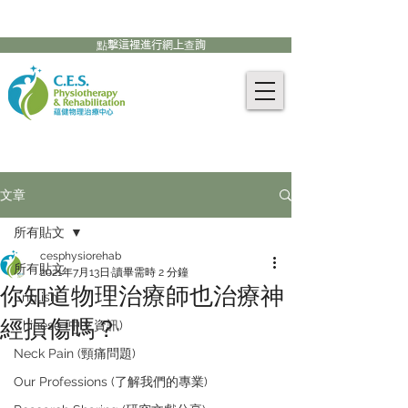
905-771-8882
聯絡我們:
點擊這裡進行網上查詢
文章
所有貼文
cesphysiorehab
所有貼文
2021年7月13日
讀畢需時 2 分鐘
你知道物理治療師也治療神
English
經損傷嗎？
Chinese (中文資訊)
Neck Pain (頸痛問題)
Our Professions (了解我們的專業)