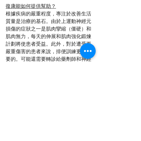
復康能如何提供幫助？
根據疾病的嚴重程度，專注於改善生活
質量是治療的基石。由於上運動神經元
損傷的症狀之一是肌肉攣縮（僵硬）和
肌肉無力，每天的伸展和肌肉強化鍛煉
計劃將使患者受益。此外，對於遭受更
嚴重傷害的患者來說，排便訓練更是必
要的。可能還需要轉診給藥劑師和神經
科醫生進行進一步檢查。
如果您的親人患有上運動神經元損傷，
請諮詢您的醫療保健專業人士！
參考資料: Emos, M. C., & Rosner, J. 
(2019). Neuroanatomy, Upper motor 
nerve signs.
Chinese (中文資訊)
Research Sharing (研究文獻分享)