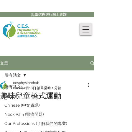
905-771-8882
聯絡我們:
點擊這裡進行網上查詢
文章
所有貼文
cesphysiorehab
所有貼文
2022年2月18日
讀畢需時 1 分鐘
趣味兒童橋式運動
English
Chinese (中文資訊)
Neck Pain (頸痛問題)
Our Professions (了解我們的專業)