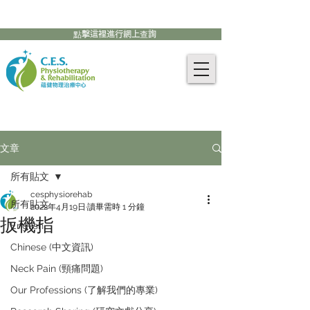
905-771-8882
聯絡我們:
點擊這裡進行網上查詢
文章
所有貼文
cesphysiorehab
所有貼文
2022年4月19日
讀畢需時 1 分鐘
扳機指
English
Chinese (中文資訊)
Neck Pain (頸痛問題)
Our Professions (了解我們的專業)