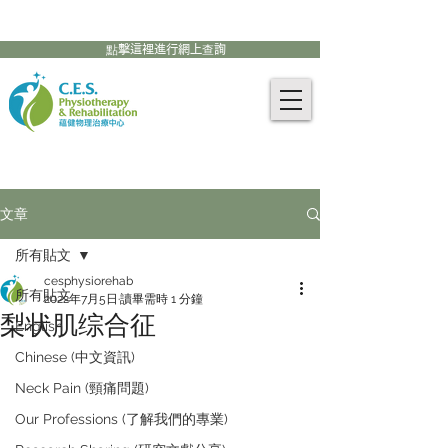
905-771-8882
聯絡我們:
點擊這裡進行網上查詢
文章
所有貼文
cesphysiorehab
所有貼文
2022年7月5日
讀畢需時 1 分鐘
梨状肌综合征
English
Chinese (中文資訊)
Neck Pain (頸痛問題)
Our Professions (了解我們的專業)