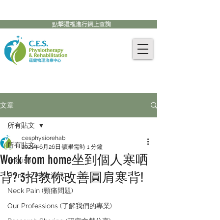
905-771-8882
聯絡我們:
點擊這裡進行網上查詢
文章
所有貼文
cesphysiorehab
所有貼文
2021年6月26日
讀畢需時 1 分鐘
Work from home坐到個人寒哂
English
背? 3招教你改善圓肩寒背!
Chinese (中文資訊)
Neck Pain (頸痛問題)
Our Professions (了解我們的專業)