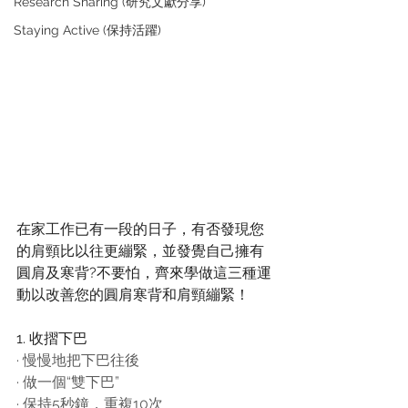
Research Sharing (研究文獻分享)
Staying Active (保持活躍)
在家工作已有一段的日子，有否發現您
的肩頸比以往更繃緊，並發覺自己擁有
圓肩及寒背?不要怕，齊來學做這三種運
動以改善您的圓肩寒背和肩頸繃緊！ 
1. 收摺下巴
·
慢慢地把下巴往後
·
做一個“雙下巴”
·
保持5秒鐘，重複10次