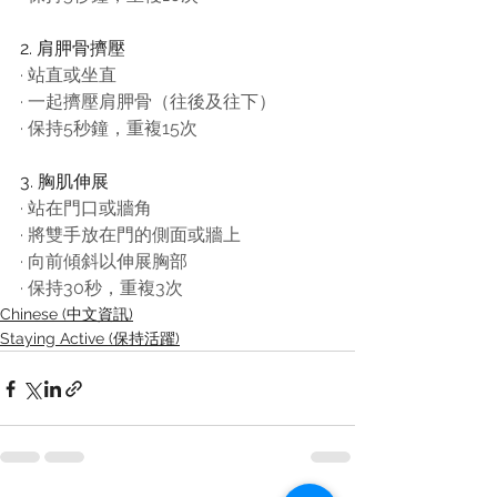
2. 肩胛骨擠壓
·
站直或坐直
·
一起擠壓肩胛骨（往後及往下）
·
保持5秒鐘，重複15次
3. 胸肌伸展
·
站在門口或牆角
·
將雙手放在門的側面或牆上
·
向前傾斜以伸展胸部
·
保持30秒，重複3次
Chinese (中文資訊)
Staying Active (保持活躍)