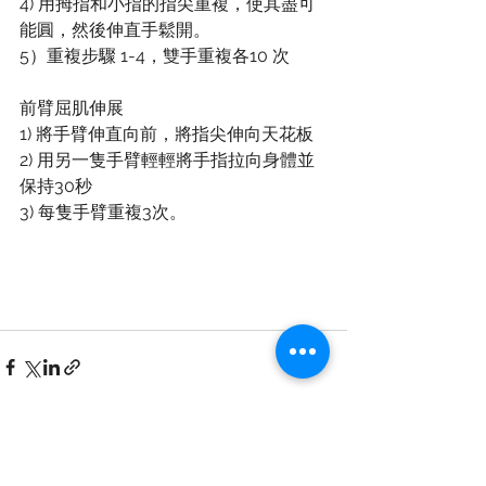
4) 用拇指和小指的指尖重複，使其盡可
能圓，然後伸直手鬆開。
5）重複步驟 1-4，雙手重複各10 次
前臂屈肌伸展
1) 將手臂伸直向前，將指尖伸向天花板
2) 用另一隻手臂輕輕將手指拉向身體並
保持30秒
3) 每隻手臂重複3次。