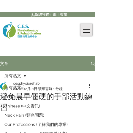
905-771-8882
聯絡我們:
點擊這裡進行網上查詢
文章
所有貼文
cesphysiorehab
所有貼文
2021年12月21日
讀畢需時 1 分鐘
避免晨早僵硬的手部活動練
English
習
Chinese (中文資訊)
Neck Pain (頸痛問題)
Our Professions (了解我們的專業)