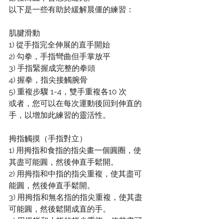
以下是一些有助於緩解晨僵的練習：
肌腱滑動
1) 從手指完全伸展的直手開始
2) 勾拳，手指彎曲但手掌放平
3) 手指緊握成完整的拳頭
4) 握拳，指尖接觸腕骨
5) 重複步驟 1-4，雙手重複各10 次
或者，您可以在每次運動後回到伸直的
手，以增加此練習的靈活性。
拇指觸摸（手指對立）
1) 用拇指和食指的指尖畫一個圓圈，使
其盡可能圓，然後伸直手鬆開。
2) 用拇指和中指的指尖重複，使其盡可
能圓，然後伸直手鬆開。
3) 用拇指和無名指的指尖重複，使其盡
可能圓，然後鬆開成直的手。